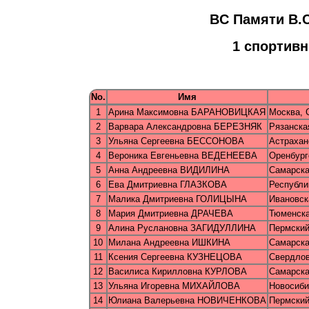
BC Пaмяти В.
1 cпopтив
No.
Имя
1
Арина Максимовна БАРАНОВИЦКАЯ
Москва, 
2
Варвара Александровна БЕРЕЗНЯК
Рязанска
3
Ульяна Сергеевна БЕССОНОВА
Астрахан
4
Вероника Евгеньевна ВЕДЕНЕЕВА
Оренбург
5
Анна Андреевна ВИДИЛИНА
Самарска
6
Ева Дмитриевна ГЛАЗКОВА
Республ
7
Малика Дмитриевна ГОЛИЦЫНА
Ивановск
8
Мария Дмитриевна ДРАЧЕВА
Тюменска
9
Алина Руслановна ЗАГИДУЛЛИНА
Пермский
10
Милана Андреевна ИШКИНА
Самарска
11
Ксения Сергеевна КУЗНЕЦОВА
Свердлов
12
Василиса Кирилловна КУРЛОВА
Самарска
13
Ульяна Игоревна МИХАЙЛОВА
Новосиб
14
Юлиана Валерьевна НОВИЧЕНКОВА
Пермский