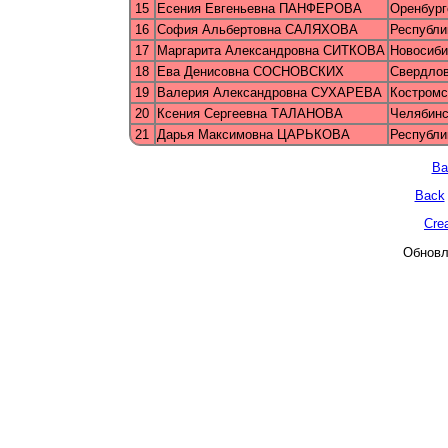
15
Есения Евгеньевна ПАНФЕРОВА
Оренбург
16
София Альбертовна САЛЯХОВА
Республи
17
Маргарита Александровна СИТКОВА
Новосиб
18
Ева Денисовна СОСНОВСКИХ
Свердлов
19
Валерия Александровна СУХАРЕВА
Костромс
20
Ксения Сергеевна ТАЛАНОВА
Челябинс
21
Дарья Максимовна ЦАРЬКОВА
Республи
Ba
Back
Cre
Обновле