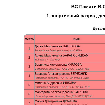
BC Пaмяти В.
1 cпopтивный рaзряд дe
Детал
Место
Имя
Дарья Максимовна ЦАРЬКОВА
1
Республика Башкортостан, АНО ШФК
Арина Максимовна БАРАНОВИЦКАЯ
2
Москва, СК "Триумф"
Василиса Кирилловна КУРЛОВА
3
Самарская область, ГАУ ДО СО "СШОР №1"
Варвара Александровна БЕРЕЗНЯК
4
Рязанская область, ГАУ РО "ХК"Рязань-ВДВ"
Милана Андреевна ИШКИНА
5
Самарская область, ГАУ ДО СО "СШОР №1"
Маргарита Александровна СИТКОВА
6
Новосибирская область, МАУ ДО СШОР ЦЗВС
Мария Дмитриевна ДРАЧЕВА
7