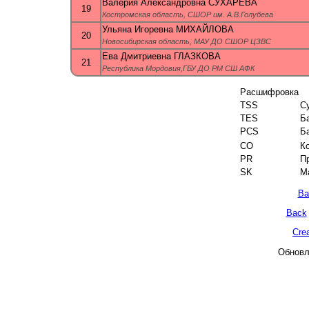
Валерия Александровна СУХАРЕВА
19
Костромская область, СШОР им. А.В.Голубева
Ульяна Игоревна МИХАЙЛОВА
20
Новосибирская область, МАУ ДО СШОР ЦЗВС
Ева Дмитриевна ГЛАЗКОВА
21
Республика Мордовия,ГБУ ДО РМ СШ АФК
Расшифровка
TSS
С
TES
Б
PCS
Б
CO
К
PR
П
SK
М
Ba
Back
Cre
Обновле