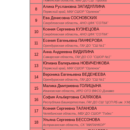
Тюменская область, МАУ ДО СШ "Прибой"
Алина Руслановна ЗАГИДУЛЛИНА
8
Пермский край, МАУ СШОР "Орленок"
Ева Денисовна СОСНОВСКИХ
9
Свердловская область, АНО ЦФК "СОТКА"
Ксения Сергеевна КУЗНЕЦОВА
10
Свердловская область, АНО ЦФК "СОТКА"
Есения Евгеньевна ПАНФЕРОВА
11
Оренбургская область, ГАУ ДО "СШ №1"
Анна Андреевна ВИДИЛИНА
12
Самарская область, ГАУ ДО СО "СШОР №1"
Юлиана Валерьевна НОВИЧЕНКОВА
13
Пермский край, МАУ СШОР "Орленок"
Вероника Евгеньевна ВЕДЕНЕЕВА
14
Оренбургская область, ГАУ ДО "СШ №1"
Малика Дмитриевна ГОЛИЦЫНА
15
Ивановская область, ИРО ОГО ВФСО Динамо
София Альбертовна САЛЯХОВА
16
Республика Башкортостан, ГАУ ДО СШ "ЦСП РБ им. У.
Ксения Сергеевна ТАЛАНОВА
17
Челябинская область, МБУ ДО СШОР "Тодес"
Ульяна Сергеевна БЕССОНОВА
18
Астраханская область, СК "МИЛАНКОР"