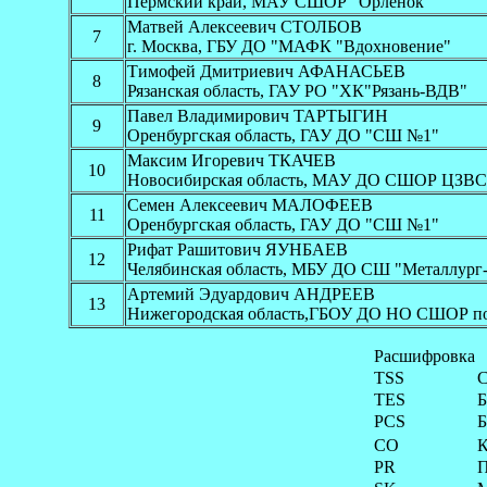
Пермский край, МАУ СШОР "Орленок"
Матвей Алексеевич СТОЛБОВ
7
г. Москва, ГБУ ДО "МАФК "Вдохновение"
Тимофей Дмитриевич АФАНАСЬЕВ
8
Рязанская область, ГАУ РО "ХК"Рязань-ВДВ"
Павел Владимирович ТАРТЫГИН
9
Оренбургская область, ГАУ ДО "СШ №1"
Максим Игоревич ТКАЧЕВ
10
Новосибирская область, МАУ ДО СШОР ЦЗВС
Семен Алексеевич МАЛОФЕЕВ
11
Оренбургская область, ГАУ ДО "СШ №1"
Рифат Рашитович ЯУНБАЕВ
12
Челябинская область, МБУ ДО СШ "Металлург-
Артемий Эдуардович АНДРЕЕВ
13
Нижегородская область,ГБОУ ДО НО СШОР п
Расшифровка
TSS
С
TES
Б
PCS
Б
CO
К
PR
П